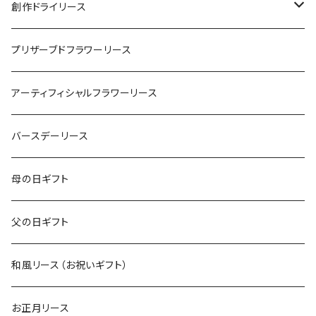
創作ドライリース
スプリングリース（通年リース）
プリザーブドフラワーリース
サマーリース（シェルリース等）
アーティフィシャルフラワーリース
オータムリース（ハロウィンリース）
バースデーリース
ウィンターリース（クリスマスリース）
母の日ギフト
父の日ギフト
和風リース（お祝いギフト）
お正月リース