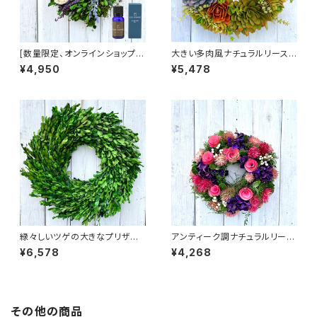
[数量限定、オンラインショップ限
大きい多肉風ナチュラルリース
定] 小さな虫よけリース 天然く
オールシーズン 春夏秋冬 フラワ
¥4,950
¥5,478
すのき防虫 カンフルオイル 樟脳
ーリース ドライフラワー【CXO-
オイル 小さなツゲとラベンダー
WR21】
のリース ナチュラルリース 春夏
秋 梅雨 ギフト プレゼント フラワ
ーリース ドライフラワー 【WWR
-009S】
緑々しいツゲの大きなプリザー
アンティーク調ナチュラルリース
ブドリース ナチュラルリース オ
オールシーズン 春夏秋冬 ギフト
¥6,578
¥4,268
ールシーズン 春夏秋冬 ギフト
プレゼント フラワーリース ドラ
プレゼント フラワーリース プリ
イフラワー 【CXO-59NS】
ザーブドフラワー 【LR-14-L】
その他の商品