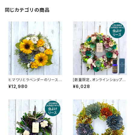
同じカテゴリの商品
ヒマワリとラベンダーのリース
[数量限定、オンラインショップ限
プリザーブドフラワー ドライフラ
定] 虫よけリース 天然くすのき
¥12,980
¥6,028
ワー 夏 サマー ナチュラルリース
防虫 カンフルオイル 樟脳オイル
ギフト プレゼント
ソラフラワー紫陽花リース 春夏
秋 梅雨 ギフト プレゼント フラワ
ーリース アーティフィシャルフラ
ワー あじさい 【HSA-5152】