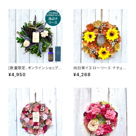
[数量限定、オンラインショップ限
向日葵イエローリース ナチュラ
定] 小さな虫よけリース 天然く
ルリース 春夏 ギフト プレゼント
¥4,950
¥4,268
すのき防虫 カンフルオイル 樟脳
フラワーリース ドライフラワー
オイル 小さなツゲとラベンダー
【WR-61-B】
のリース ナチュラルリース 春夏
秋 梅雨 ギフト プレゼント フラワ
ーリース ドライフラワー 【WWR
-009S】