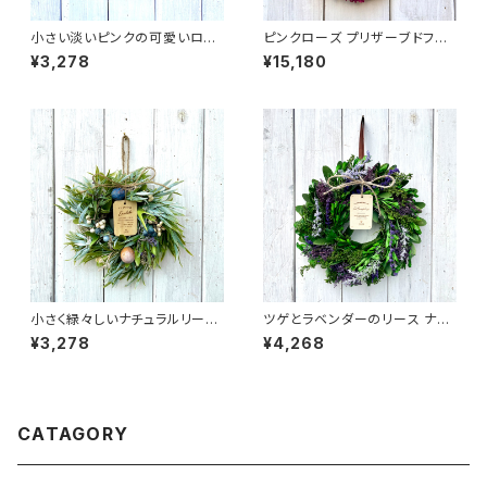
小さい淡いピンクの可愛いロー
ピンクローズ プリザーブドフラ
ズリース ナチュラルリース オー
ワーリース カーネーション オー
¥3,278
¥15,180
ルシーズン 春夏秋冬 ギフト プ
ルシーズン 春夏秋冬 紫陽花 ナ
レゼント フラワーリース ドライ
チュラルリース アジサイ ギフト
フラワー 【WR-12C】
プレゼント 【w-02】
小さく緑々しいナチュラルリース
ツゲとラベンダーのリース ナチ
オールシーズン 春夏秋冬 ギフト
ュラルリース オールシーズン 春
¥3,278
¥4,268
プレゼント フラワーリース 造花
夏秋冬 ギフト プレゼント フラワ
アーティフィシャルフラワー ドラ
ーリース ドライフラワー 【WWR
イフラワー 【WR-63-D】
-009M】
CATAGORY