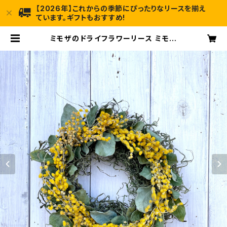
【2026年】これからの季節にぴったりなリースを揃え
ています。ギフトもおすすめ!
ミモザのドライフラワーリース ミモザ
リース ナチュラルリース オールシー
ズン 春夏秋冬 ギフト プレゼント フラ
ワーリース ドライフラワー 【d-01】 |
mamawreath / 日本初のフラワー
リース専門の実店舗